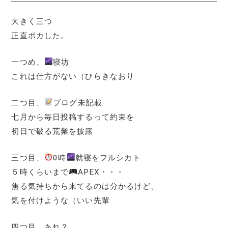
大きく三つ
正直ポカした。
一つめ、
寝坊
これは仕方がない（ひらきなおり
二つ目、
ブログ未記載
七月から毎日投稿するって約束を
初日で破る荒業を披露
三つ目、
0時
就寝をフルシカト
５時くらいまで
APEX・・・
焦る気持ちから来てるのは分かるけど、
気を付けような（いい先輩
四つ目、あれ？